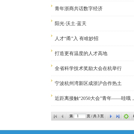
青年浙商共话数字经济
阳光·沃土·蓝天
人才“甬”入 有啥妙招
打造更有温度的人才高地
全省科学技术奖励大会在杭举行
宁波杭州湾新区成浙沪合作热土
近距离接触“2050大会”青年——哇
第
页 / 共
3
页