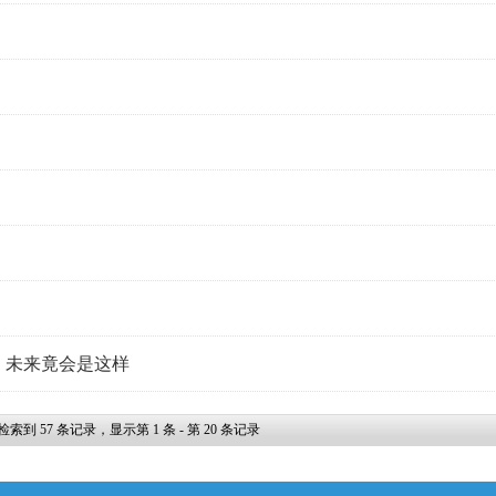
哦，未来竟会是这样
检索到
57
条记录，显示第
1
条 - 第
20
条记录