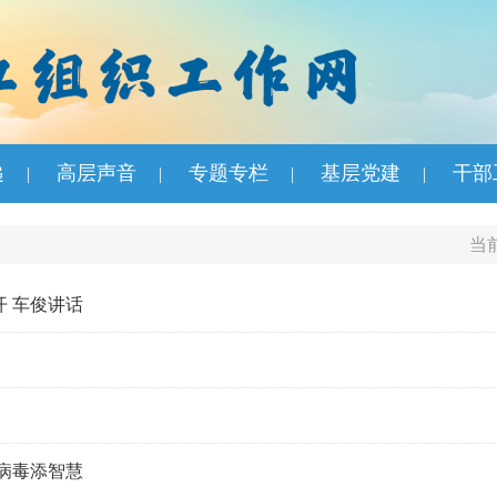
递
高层声音
专题专栏
基层党建
干部
|
|
|
|
当
 车俊讲话
病毒添智慧