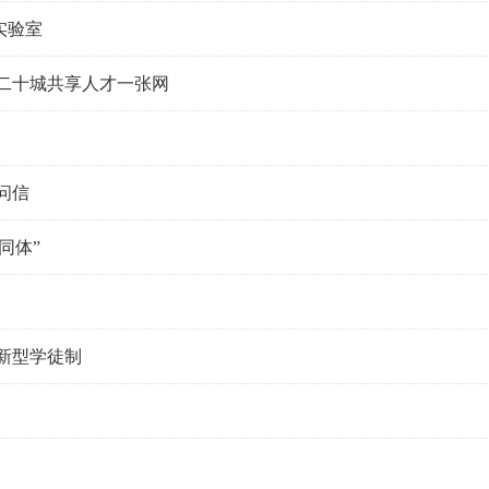
实验室
二十城共享人才一张网
问信
同体”
新型学徒制