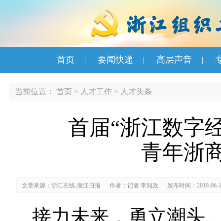
首页
要闻快递
高层声音
|
|
|
当前位置：
首页
>
人才工作
>
人才头条
首届“浙江数字
青年浙
文章来源：浙江在线-浙江日报
作者：记者 李知政
发布时间：2019-06-1
接力未来，勇立潮头。