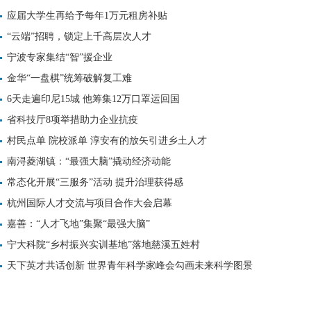
应届大学生再给予每年1万元租房补贴
“云端”招聘，锁定上千高层次人才
宁波专家集结“智”援企业
金华“一盘棋”统筹破解复工难
6天走遍印尼15城 他筹集12万口罩运回国
省科技厅8项举措助力企业抗疫
村民点单 院校派单 淳安有的放矢引进乡土人才
南浔菱湖镇：“最强大脑”撬动经济动能
常态化开展“三服务”活动 提升治理获得感
杭州国际人才交流与项目合作大会启幕
嘉善：“人才飞地”集聚“最强大脑”
宁大科院“乡村振兴实训基地”落地慈溪五姓村
天下英才共话创新 世界青年科学家峰会勾画未来科学图景