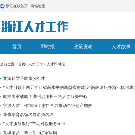
浙江在线首页
网站地图
首页
即时报
政策发布
人才故事
当前位置：
首页
>
人才工作
>
人才即时报
龙游籍学子助家乡引才
“人才引领十四五浙江省高水平创新型省份建设”高峰论坛在浙江杭州成
助推国家战略！湖州启用长三角人才服务中心
宁波人才工作“助企四招” 全力推动企业达产增效
我省培育名编名导名角名匠
“人才服务银行”主动对接服务企业
九城纳贤，毕业生“宅”家应聘