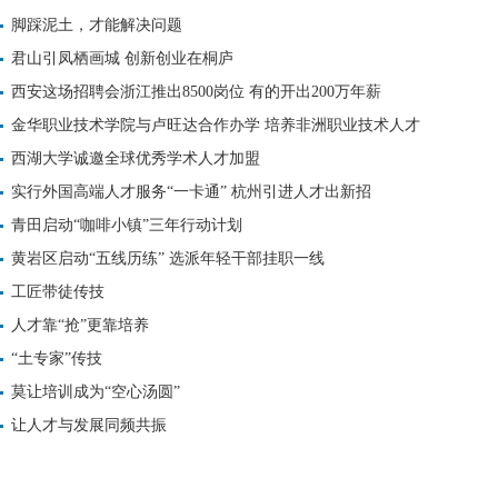
脚踩泥土，才能解决问题
君山引凤栖画城 创新创业在桐庐
西安这场招聘会浙江推出8500岗位 有的开出200万年薪
金华职业技术学院与卢旺达合作办学 培养非洲职业技术人才
西湖大学诚邀全球优秀学术人才加盟
实行外国高端人才服务“一卡通” 杭州引进人才出新招
青田启动“咖啡小镇”三年行动计划
黄岩区启动“五线历练” 选派年轻干部挂职一线
工匠带徒传技
人才靠“抢”更靠培养
“土专家”传技
莫让培训成为“空心汤圆”
让人才与发展同频共振