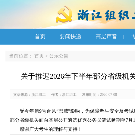
首页
要闻快递
高层声音
|
|
|
当前位置：
首页
>
公示公告
关于推迟2026年下半年部分省级
文章来源：浙江组工
作者：浙江组工
发布时间：2026-07-08
受今年第9号台风“巴威”影响，为保障考生安全及考试顺利
部分省级机关面向基层公开遴选优秀公务员笔试延期至7月19日上
感谢广大考生的理解与支持！