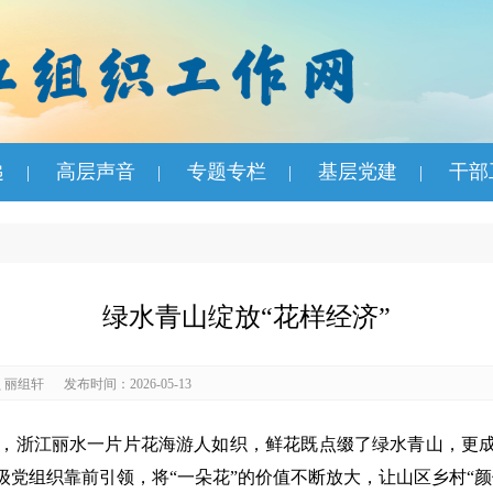
递
高层声音
专题专栏
基层党建
干部
|
|
|
|
绿水青山绽放“花样经济”
 丽组轩
发布时间：2026-05-13
，浙江丽水一片片花海游人如织，鲜花既点缀了绿水青山，更成
党组织靠前引领，将“一朵花”的价值不断放大，让山区乡村“颜值”