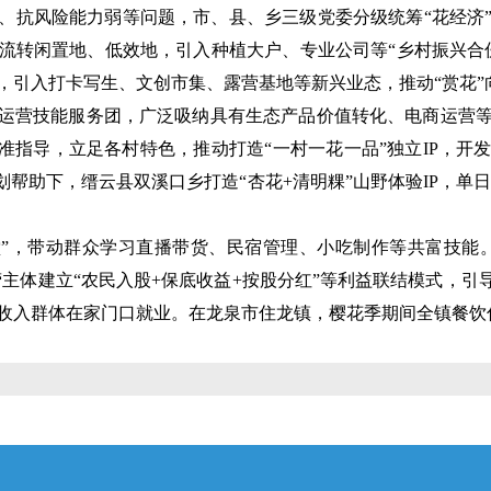
、抗风险能力弱等问题，市、县、乡三级党委分级统筹“花经济
流转闲置地、低效地，引入种植大户、专业公司等“乡村振兴合
引入打卡写生、文创市集、露营基地等新兴业态，推动“赏花”向“
旅运营技能服务团，广泛吸纳具有生态产品价值转化、电商运营
精准指导，立足各村特色，推动打造“一村一花一品”独立IP，开
划帮助下，缙云县双溪口乡打造“杏花+清明粿”山野体验IP，单日
学堂”，带动群众学习直播带货、民宿管理、小吃制作等共富技能
营主体建立“农民入股+保底收益+按股分红”等利益联结模式，引
收入群体在家门口就业。在龙泉市住龙镇，樱花季期间全镇餐饮