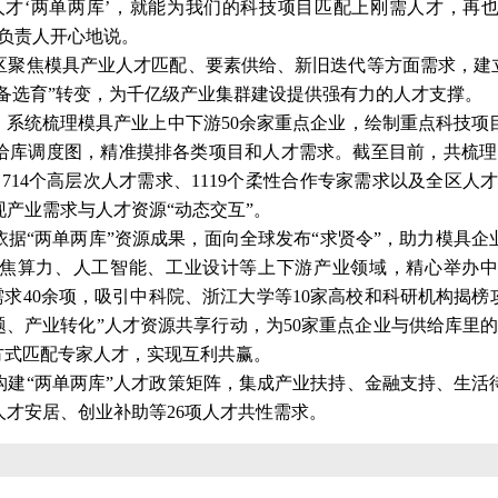
人才‘两单两库’，就能为我们的科技项目匹配上刚需人才，再
目负责人开心地说。
区聚焦模具产业人才匹配、要素供给、新旧迭代等方面需求，建立
储备选育”转变，为千亿级产业集群建设提供强有力的人才支撑。
。系统梳理模具产业上中下游50余家重点企业，绘制重点科技
库调度图，精准摸排各类项目和人才需求。截至目前，共梳理出
714个高层次人才需求、1119个柔性合作专家需求以及全区人才
产业需求与人才资源“动态交互”。
据“两单两库”资源成果，面向全球发布“求贤令”，助力模具
聚焦算力、人工智能、工业设计等上下游产业领域，精心举办中
术需求40余项，吸引中科院、浙江大学等10家高校和科研机构揭榜
题、产业转化”人才资源共享行动，为50家重点企业与供给库里的
方式匹配专家人才，实现互利共赢。
建“两单两库”人才政策矩阵，集成产业扶持、金融支持、生活
才安居、创业补助等26项人才共性需求。