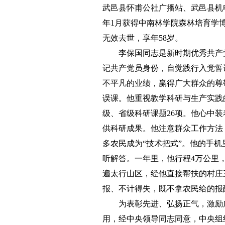
武邑县怀甫公社广播站、武邑县机电局
年1月获得中南林学院森林培育学博
无效去世，享年58岁。
李保国同志是新时期优秀共产党
记共产党员身份，自觉践行入党誓
不平凡的业绩，赢得广大群众的尊
误课。他重视教学科研与生产实践
级、省级科研课题26项。他心中
供科研成果。他注意群众工作方法
多农民成为“技术把式”。他的手
听解答。一年里，他行程4万公里，
遍太行山区，经他直接帮扶的村庄
报、不计得失，既不拿农民给的报
为表彰先进、弘扬正气，激励广
用，经中央领导同志同意，中央组