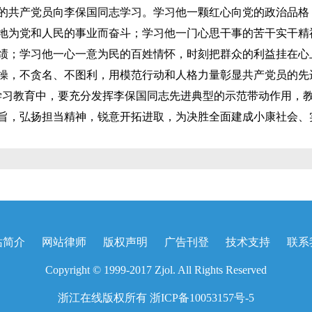
共产党员向李保国同志学习。学习他一颗红心向党的政治品格
地为党和人民的事业而奋斗；学习他一门心思干事的苦干实干精
绩；学习他一心一意为民的百姓情怀，时刻把群众的利益挂在心
操，不贪名、不图利，用模范行动和人格力量彰显共产党员的先
学习教育中，要充分发挥李保国同志先进典型的示范带动作用，
旨，弘扬担当精神，锐意开拓进取，为决胜全面建成小康社会、
站简介
网站律师
版权声明
广告刊登
技术支持
联系
Copyright © 1999-2017 Zjol. All Rights Reserved
浙江在线版权所有
浙ICP备10053157号-5