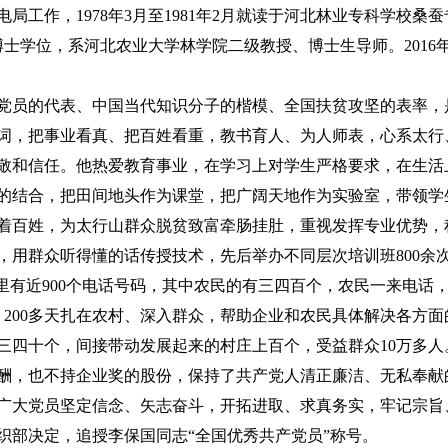
工作，1978年3月至1981年2月就读于河北林业专科学校桑蚕
士学位，系河北农业大学林学院二级教授、博士生导师。2016年
员的代表、中国当代知识分子的楷模、全国扶贫攻坚的表率，
词，把事业看真、把百姓看重，教书育人、为人师表，心系太行
敬和信任。他热爱教育事业，在学习上对学生严格要求，在生活
的结合，把田间地头作为课堂，把广阔天地作为实验室，带领学
装着百姓，为太行山群众脱贫致富牵肠挂肚，重视发挥专业优势
，用群众听得懂的话传授技术，先后举办不同层次培训班800余
机里有近900个电话号码，其中农民的有三四百个，农民一来电话
200多天扎在农村、深入群众，帮助企业和农民具体解决各方面
三四十个，间接带动发展起来的村庄上百个，受益群众10万多
酬，也不持企业奖的股份，保持了共产党人清正廉洁、无私奉献
大党员坚定信念、矢志奋斗，开拓进取、求真务实，牢记宗旨
织部决定，追授李保国同志“全国优秀共产党员”称号。