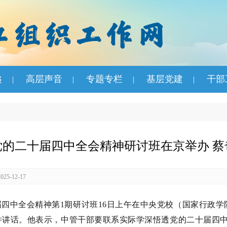
递
高层声音
专题专栏
基层党建
干部
|
|
|
|
党的二十届四中全会精神研讨班在京举办 蔡
5-12-17
四中全会精神第1期研讨班16日上午在中央党校（国家行政
并讲话。他表示，中管干部要联系实际学深悟透党的二十届四中