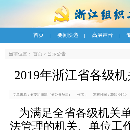
首页
要闻快递
高层声音
|
|
|
当前位置：
首页
>
公示公告
2019年浙江省各级
文章来源：省委组织部（省公务员局）
作者：
发布时间：2019-04-10
为满足全省各级机关
法管理的机关、单位工